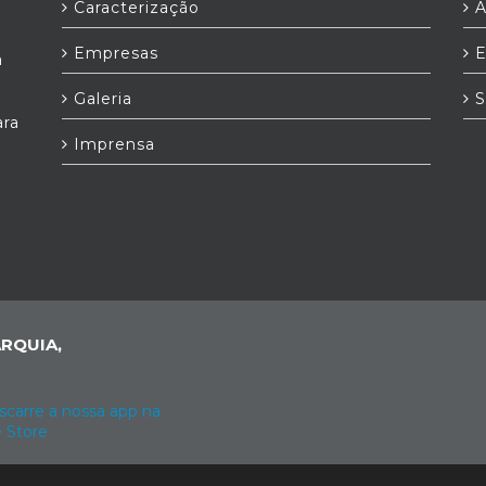
Caracterização
A
Empresas
E
a
Galeria
S
ara
Imprensa
RQUIA,