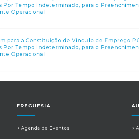
s Por Tempo Indeterminado, para o Preenchimen
nte Operacional
 para a Constituição de Vínculo de Emprego Pú
s Por Tempo Indeterminado, para o Preenchimen
nte Operacional
FREGUESIA
A
Agenda de Eventos
A