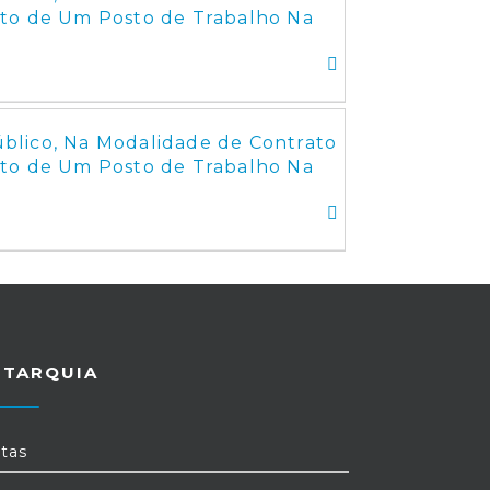
to de Um Posto de Trabalho Na
blico, Na Modalidade de Contrato
to de Um Posto de Trabalho Na
UTARQUIA
tas