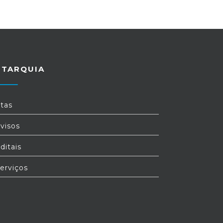
UTARQUIA
tas
visos
ditais
erviços