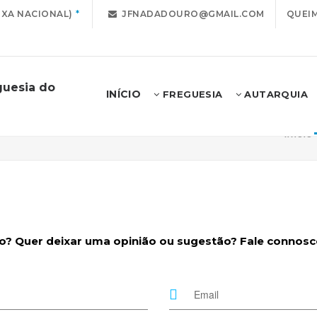
IXA NACIONAL)
JFNADADOURO@GMAIL.COM
QUEIM
guesia do
INÍCIO
FREGUESIA
AUTARQUIA
Início
 Quer deixar uma opinião ou sugestão? Fale connosco