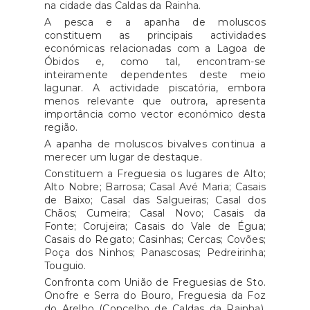
na cidade das Caldas da Rainha.
A pesca e a apanha de moluscos
constituem as principais actividades
económicas relacionadas com a Lagoa de
Óbidos e, como tal, encontram-se
inteiramente dependentes deste meio
lagunar. A actividade piscatória, embora
menos relevante que outrora, apresenta
importância como vector económico desta
região.
A apanha de moluscos bivalves continua a
merecer um lugar de destaque.
Constituem a Freguesia os lugares de Alto;
Alto Nobre; Barrosa; Casal Avé Maria; Casais
de Baixo; Casal das Salgueiras; Casal dos
Chãos; Cumeira; Casal Novo; Casais da
Fonte; Corujeira; Casais do Vale de Égua;
Casais do Regato; Casinhas; Cercas; Covões;
Poça dos Ninhos; Panascosas; Pedreirinha;
Touguio.
Confronta com União de Freguesias de Sto.
Onofre e Serra do Bouro, Freguesia da Foz
do Arelho (Concelho de Caldas da Rainha),