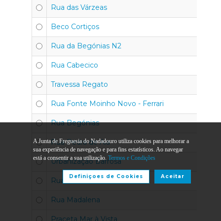
Rua das Várzeas
Beco Cortiços
Rua da Begónias N2
Rua Cabecico
Travessa Regato
Rua Fonte Moinho Novo - Ferrari
Rua Begónias
A Junta de Freguesia do Nadadouro utiliza cookies para melhorar a
Rua Pedra de Aia
sua experiência de navegação e para fins estatísticos. Ao navegar
está a consentir a sua utilização.
Termos e Condições
Urbanização Barrosa
Definiçoes de Cookies
Aceitar
Rua Pedreiras
Rua Madalena
Praceta Mar à Vista