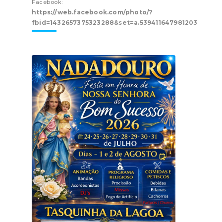
Facebook:
https://web.facebook.com/photo/?
fbid=1432657375323288&set=a.539411647981203