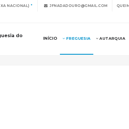
IXA NACIONAL)
JFNADADOURO@GMAIL.COM
QUEIM
guesia do
INÍCIO
FREGUESIA
AUTARQUIA