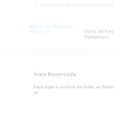
(+351) 262979108 (CHAMADA PARA REDE F
Junta de Fre
Nadadouro
Acesso Área Pessoal
Área Reservada
Faça login e usufrua de todas as func
si!