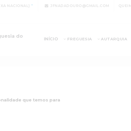
IXA NACIONAL)
JFNADADOURO@GMAIL.COM
QUEIM
guesia do
INÍCIO
FREGUESIA
AUTARQUIA
ionalidade que temos para