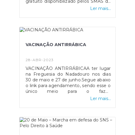
gratuito disponibilizado pelos SMAS de
Caldas da Rainha e está à distância de
Ler mais...
um telefonema.Por um ambiente mais
limpo, vamos todos colaborar!
VACINAÇÃO ANTIRRÁBICA
28-ABR-2023
VACINAÇÃO ANTIRRÁBICAA ter lugar
na Freguesia do Nadadouro nos dias
30 de maio e 27 de junho.Segue abaixo
o link para agendamento, sendo esse o
único meio para o fazer:
http://www.mcr.pt/.../portal/mcr/Viver/Animais+d
Ler mais...