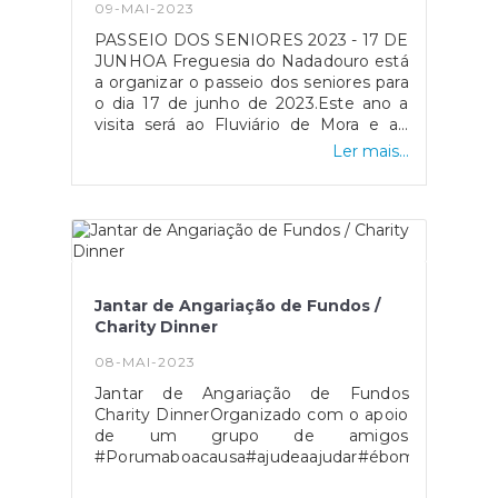
09-MAI-2023
PASSEIO DOS SENIORES 2023 - 17 DE
JUNHOA Freguesia do Nadadouro está
a organizar o passeio dos seniores para
o dia 17 de junho de 2023.Este ano a
visita será ao Fluviário de Mora e ao
Museu Rural e do Vinho do Cartaxo.As
Ler mais...
inscrições estão abertas!Junte-se a nós
e venha desfrutar de um dia
diferente.Dirija-se à Junta de Freguesia
do Nadadouro para fazer a sua
inscrição e garantir o seu lugar.A
partida do autocarro será junto à sede
da Freguesia, às 8h.
Jantar de Angariação de Fundos /
Charity Dinner
08-MAI-2023
Jantar de Angariação de Fundos
Charity DinnerOrganizado com o apoio
de um grupo de amigos
#Porumaboacausa#ajudeaajudar#ébomvivernona