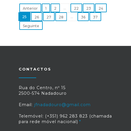
...
Anterior
1
2
22
23
24
25
...
26
27
28
36
37
Seguinte
CONTACTOS
Rua do Centro, nº 15
2500-574 Nadadouro
Email:
jfnadadouro@gmail.com
Telemóvel: (+351) 962 283 823 (chamada
para rede móvel nacional)