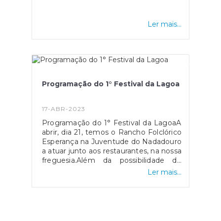
Ler mais...
Programação do 1° Festival da Lagoa
17-ABR-2023
Programação do 1° Festival da LagoaA
abrir, dia 21, temos o Rancho Folclórico
Esperança na Juventude do Nadadouro
a atuar junto aos restaurantes, na nossa
freguesia.Além da possibilidade de
degustar as iguarias da nossa região,
Ler mais...
há várias atividades onde podemos
participar.#lagoadeobidos#ebomvivernonadadour