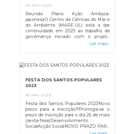
22-MAI-2023
Reunião Plano Ação Amêijoa-
japonesaO Centro de Ciências do Mar e
do Ambiente (MARE-UL) está a dar
continuidade em 2023 ao trabalho de
governança iniciado com o projeto
NIPOGES - Estado atual das
Ler mais...
populações de amêijoa-japonesa da Ria
de Aveiro, lagoa de Óbidos e estuários
do Tejo e Sado – bases científicas para
uma gestão sustentável do recurso
(https://ameijoajaponesa.com/projects/nipoges/),
coordenado pela investigadora Paula
FESTA DOS SANTOS POPULARES
Chainho. O objetivo é estabelecer um
2023
Plano de Ação para a Amêijoa-
japonesa, a nível nacional, com especial
18-MAI-2023
incidência na gestão da atividade de
Festa dos Santos Populares 2023Novo
pesca deste recurso. Para este
prazo para a inscrição!!!Prorroga-se o
propósito, estamos a organizar sessões
prazo de inscrição para o dia 26 de maio
de trabalho para definir prioridades do
(sexta-feira)Desenvolvimento
Plano de Ação, e identificar
SocialAcção SocialNOVO PRAZO PARA
mecanismos de cooperação regional
INSCRIÇÃOINFORMAÇÃO AOS
que permitam o seu desenvolvimento.
Ler mais...