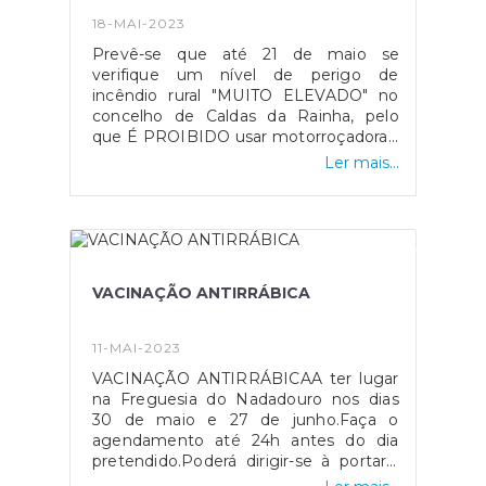
disposição!
18-MAI-2023
Prevê-se que até 21 de maio se
verifique um nível de perigo de
incêndio rural "MUITO ELEVADO" no
concelho de Caldas da Rainha, pelo
que É PROIBIDO usar motorroçadoras,
corta-matos e destroçadores e deve
Ler mais...
ser evitado o uso de grades de discos
nos territórios rurais e na envolvente
de áreas edificadas.Nos dias de perigo
de incêndio Muito Elevado e Máximo, a
Queima de Amontoados, através da
Plataforma de Queimas e Queimadas,
VACINAÇÃO ANTIRRÁBICA
estará restringida."De acordo com o n.º
2 do artigo 69.º do DL n.º 82/2021, de 13
de outubro, "nos concelhos em que se
11-MAI-2023
verifique um nível de perigo de
VACINAÇÃO ANTIRRÁBICAA ter lugar
incêndio rural «muito elevado» ou
na Freguesia do Nadadouro nos dias
«máximo», nos termos do artigo 43.º,
30 de maio e 27 de junho.Faça o
não é permitida a realização de
agendamento até 24h antes do dia
trabalhos nos territórios rurais e na
pretendido.Poderá dirigir-se à portaria
envolvente de áreas edificadas com
da Câmara Municipal de Caldas da