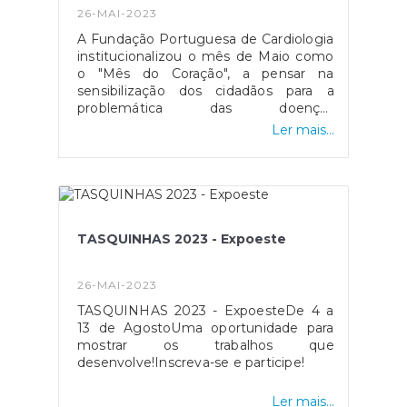
26-MAI-2023
A Fundação Portuguesa de Cardiologia
institucionalizou o mês de Maio como
o "Mês do Coração", a pensar na
sensibilização dos cidadãos para a
problemática das doenças
cardiovasculares e para a necessidade
Ler mais...
de prevenir o seu aparecimentos
através de hábitos saudáveis, o
Município das Caldas da Rainha em
conjunto com a Cidade dos Afetos e
em parceria com a Sociedade de
Instrução e Recreio "Pimpões", irão
TASQUINHAS 2023 - Expoeste
promover no próximo dia 28 de Maio,
pelas 11H00, uma iniciativa no Parque
D. Carlos I (junto ao Museu José
26-MAI-2023
Malhoa), que contempla uma aula de
TASQUINHAS 2023 - ExpoesteDe 4 a
treino funcional e a formação de um
13 de AgostoUma oportunidade para
coração humano.Venha participar nesta
mostrar os trabalhos que
iniciativa!
desenvolve!Inscreva-se e participe!
Ler mais...