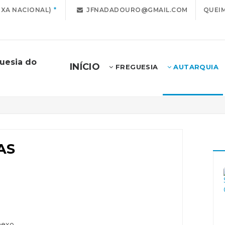
IXA NACIONAL)
JFNADADOURO@GMAIL.COM
QUEIM
uesia do
INÍCIO
FREGUESIA
AUTARQUIA
AS
nexo.